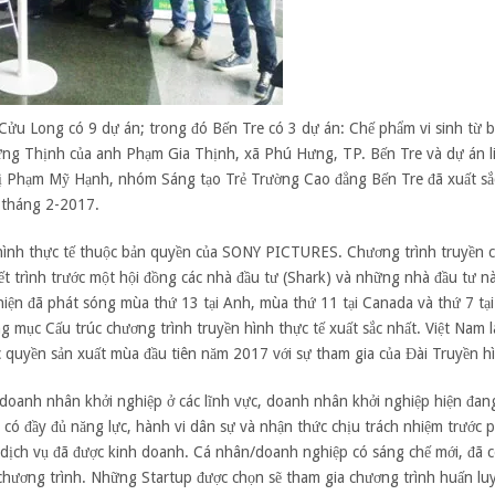
ửu Long có 9 dự án; trong đó Bến Tre có 3 dự án: Chế phẩm vi sinh từ 
Hưng Thịnh của anh Phạm Gia Thịnh, xã Phú Hưng, TP. Bến Tre và dự án l
ị Phạm Mỹ Hạnh, nhóm Sáng tạo Trẻ Trường Cao đẳng Bến Tre đã xuất sắ
ừ tháng 2-2017.
 hình thực tế thuộc bản quyền của SONY PICTURES. Chương trình truyền c
ết trình trước một hội đồng các nhà đầu tư (Shark) và những nhà đầu tư nà
 hiện đã phát sóng mùa thứ 13 tại Anh, mùa thứ 11 tại Canada và thứ 7 tại
ục Cấu trúc chương trình truyền hình thực tế xuất sắc nhất. Việt Nam 
ộc quyền sản xuất mùa đầu tiên năm 2017 với sự tham gia của Đài Truyền 
 doanh nhân khởi nghiệp ở các lĩnh vực, doanh nhân khởi nghiệp hiện đang 
ó đầy đủ năng lực, hành vi dân sự và nhận thức chịu trách nhiệm trước ph
ịch vụ đã được kinh doanh. Cá nhân/doanh nghiệp có sáng chế mới, đã 
 chương trình. Những Startup được chọn sẽ tham gia chương trình huấn lu