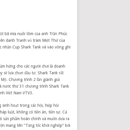
bột bã mía nuôi tôm của anh Trần Phúc
iên danh Tranh vỏ tràm Miệt Thứ của
c nhận Cup Shark Tank và vào vòng ghi
ảm hứng cho các người chơi là doanh
y sẽ lựa chọn đầu tư. Shark Tank rất
 Mỹ. Chương trình 2 lần giành giải
là nước thứ 31 chương trình Shark Tank
hình Việt Nam VTV3.
sinh hoạt trong các hội, hiệp hội
áp luật, không có tiền án, tiền sự. Cá
có sản phẩm hoàn chỉnh và muốn đưa ra
yện mang tên “Tăng tốc khởi nghiệp” bởi