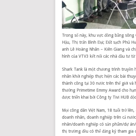
Trong số này, khu vực đồng bằng sông C
Hậu, Thị trấn Bình Đại; Đất sạch Phú 
anh Lê Hoàng Nhân – Kiên Giang và ch
hình của VTV3 kết nối các nhà đầu tư t
Shark Tank là một chương trình truyền
nhân khởi nghiệp thực hiện các bài thuy
thành công tại 30 nước trên thế giới và
thưởng Primetime Emmy Award cho hạng m
được triển khai bởi Công ty Tivi HUB đ
Mọi công dân Việt Nam, 18 tuổi trở lên,
doanh nhân, doanh nghiệp trên cả nước c
nhân/doanh nghiệp có sản phẩm/dự án/d
thị trường đều có thể đăng ký tham gia