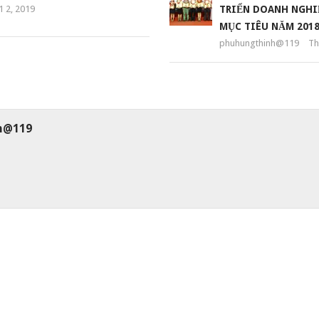
 2, 2019
TRIỂN DOANH NGHI
MỤC TIÊU NĂM 201
phuhungthinh@119
Th
h@119