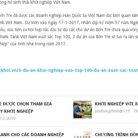
ng hệ sinh thái khởi nghiệp Việt Nam.
ến Tre đã được các doanh nghiệp Hàn Quốc tại Việt Nam đặc biệt quan tâm
Tank Việt Nam. Dự kiến vào ngày 17-1-2017, nhân dịp kỷ niệm 57 năm Ng
hiểu, xúc tiến cơ hội hợp tác đầu tư dù các chủ dự án Bến Tre chưa qua vò
 Shark Tank Việt Nam xuất sắc Top 100, 3 dự án của Bến Tre sẽ tạo ra làn 
ghiệp” của tỉnh nhà trong năm 2017.
khoi.vn/3-du-an-khoi-nghiep-vao-top-100-du-an-xuat-sac-toa
RE ĐƯỢC CHỌN THAM GIA
KHỞI NGHIỆP VỚI 
Y KHỞI NGHIỆP
phuhungthinh@119
Th
 3, 2019
RANH CHO CÁC DOANH NGHIỆP
CHƯƠNG TRÌNH ĐỒN