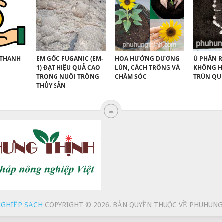
 THANH
EM GỐC FUGANIC (EM-
HOA HƯỚNG DƯƠNG
Ủ PHÂN R
1) ĐẠT HIỆU QUẢ CAO
LÙN, CÁCH TRỒNG VÀ
KHÔNG H
TRONG NUÔI TRỒNG
CHĂM SÓC
TRÙN QU
THỦY SẢN
NGHIỆP SẠCH
COPYRIGHT © 2026.
BẢN QUYỀN THUỘC VỀ PHUHUN