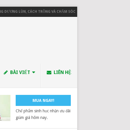
NG LÙN, CÁCH TRỒNG VÀ CHĂM SÓC
CHÍNH SÁCH GIAO NHẬN HÀNG
BÀI VIẾT
LIÊN HỆ
MUA NGAY!
Chế phẩm sinh học nhận ưu đãi
giảm giá hôm nay.