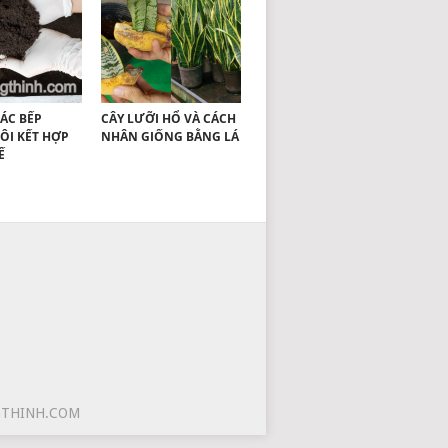
ÁC BẾP
CÂY LƯỠI HỔ VÀ CÁCH
ÔI KẾT HỢP
NHÂN GIỐNG BẰNG LÁ
Ế
GTHINH.COM