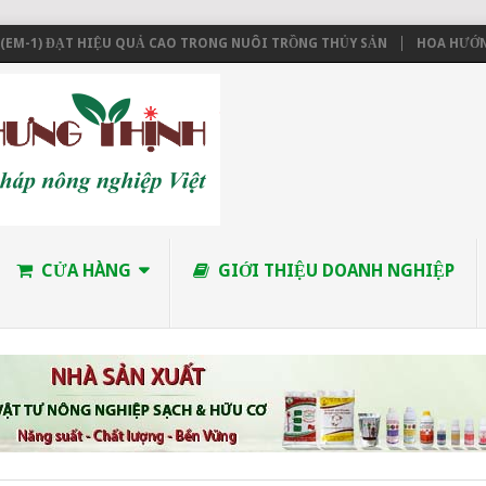
1) ĐẠT HIỆU QUẢ CAO TRONG NUÔI TRỒNG THỦY SẢN
HOA HƯỚNG DƯƠ
CỬA HÀNG
GIỚI THIỆU DOANH NGHIỆP