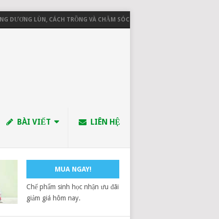
DƯƠNG LÙN, CÁCH TRỒNG VÀ CHĂM SÓC
CHÍNH SÁCH GIAO NHẬN HÀ
BÀI VIẾT
LIÊN HỆ
MUA NGAY!
Chế phẩm sinh học nhận ưu đãi
giảm giá hôm nay.