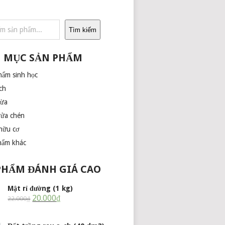
Tìm kiếm
 MỤC SẢN PHẨM
hẩm sinh học
ch
dừa
rửa chén
hữu cơ
hẩm khác
PHẨM ĐÁNH GIÁ CAO
Mật rỉ đường (1 kg)
20.000
₫
22.000
₫