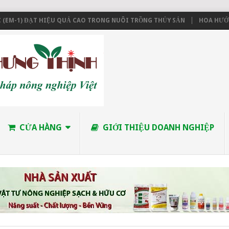
M-1) ĐẠT HIỆU QUẢ CAO TRONG NUÔI TRỒNG THỦY SẢN
HOA HƯỚNG 
CỬA HÀNG
GIỚI THIỆU DOANH NGHIỆP