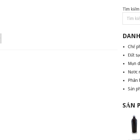
Tìm kiếm
DANH
Chế p
Đất sạ
Mụn 
Nước 
Phân 
Sản p
SẢN 