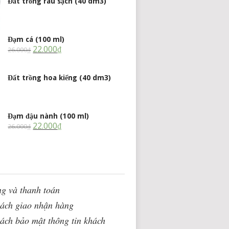
Đất trồng rau sạch (40 dm3)
Đạm cá (100 ml)
22.000
₫
26.000
₫
Đất trồng hoa kiểng (40 dm3)
Đạm đậu nành (100 ml)
22.000
₫
26.000
₫
g và thanh toán
sách giao nhận hàng
ách bảo mật thông tin khách