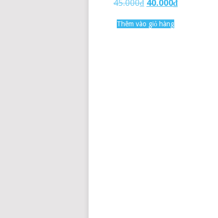
45.000
₫
40.000
₫
Thêm vào giỏ hàng