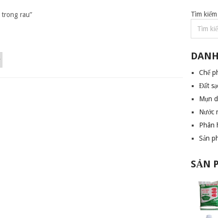
Tìm kiếm
 trong rau”
DANH
Chế p
Đất sạ
Mụn 
Nước 
Phân 
Sản p
SẢN 