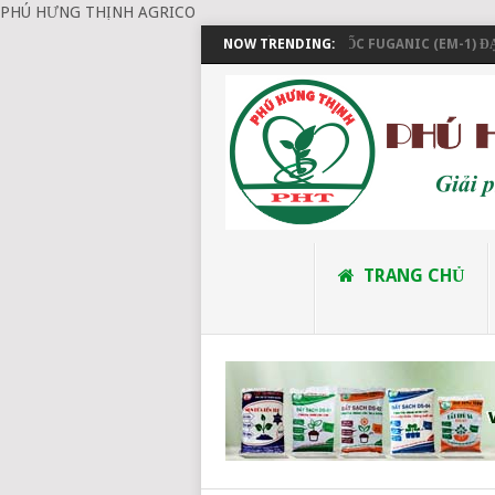
PHÚ HƯNG THỊNH AGRICO
ĐẶT HÀNG VÀ THANH TOÁN
NOW TRENDING:
EM GỐC FUGANIC (EM-1) ĐẠT
TRANG CHỦ