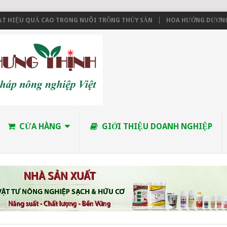
 HIỆU QUẢ CAO TRONG NUÔI TRỒNG THỦY SẢN
HOA HƯỚNG DƯƠNG LÙN
CỬA HÀNG
GIỚI THIỆU DOANH NGHIỆP