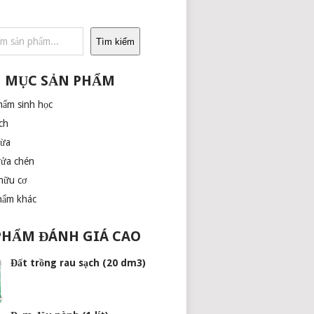
Tìm kiếm
 MỤC SẢN PHẨM
hẩm sinh học
ch
dừa
rửa chén
hữu cơ
hẩm khác
PHẨM ĐÁNH GIÁ CAO
Đất trồng rau sạch (20 dm3)