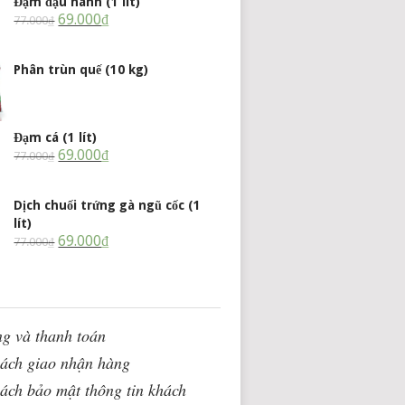
Đạm đậu nành (1 lít)
69.000
₫
77.000
₫
Phân trùn quế (10 kg)
Đạm cá (1 lít)
69.000
₫
77.000
₫
Dịch chuối trứng gà ngũ cốc (1
lít)
69.000
₫
77.000
₫
g và thanh toán
sách giao nhận hàng
ách bảo mật thông tin khách