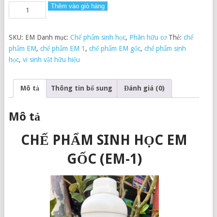
Thêm vào giỏ hàng
SKU:
EM
Danh mục:
Chế phẩm sinh học
,
Phân hữu cơ
Thẻ:
chế
phẩm EM
,
chế phẩm EM 1
,
chế phẩm EM gốc
,
chế phẩm sinh
học
,
vi sinh vật hữu hiệu
Mô tả
Thông tin bổ sung
Đánh giá (0)
Mô tả
CHẾ PHẨM SINH HỌC EM
GỐC (EM-1)