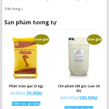
Trân trọng./.
Sản phẩm tương tự
Giảm giá!
Giảm giá!
Phân trùn quế (5 kg)
Chế phẩm EM gốc (can 30
lít)
42.000
₫
39.000
₫
600.000
₫
580.000
₫
Thêm vào giỏ hàng
Thêm vào giỏ hàng