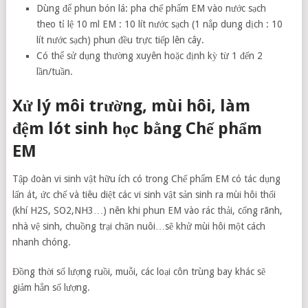
Dùng để phun bón lá: pha chế phẩm EM vào nước sạch
theo tỉ lệ 10 ml EM : 10 lít nước sạch (1 nắp dung dịch : 10
lít nước sạch) phun đều trực tiếp lên cây.
Có thể sử dụng thường xuyên hoặc định kỳ từ 1 đến 2
lần/tuần.
Xử lý môi trường, mùi hôi, làm
đệm lót sinh học bằng Chế phẩm
EM
Tập đoàn vi sinh vật hữu ích có trong Chế phẩm EM có tác dụng
lấn át, ức chế và tiêu diệt các vi sinh vật sản sinh ra mùi hôi thối
(khí H2S, SO2,NH3…) nên khi phun EM vào rác thải, cống rãnh,
nhà vệ sinh, chuồng trại chăn nuôi…sẽ khử mùi hôi một cách
nhanh chóng.
Đồng thời số lượng ruồi, muỗi, các loại côn trùng bay khác sẽ
giảm hẳn số lượng.