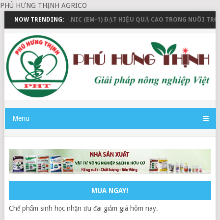
PHÚ HƯNG THỊNH AGRICO
N
NOW TRENDING:
EM GỐC FUGANIC (EM-1) ĐẠT HIỆU QUẢ CAO TRONG NUÔI TRỒNG T
Menu
MUA NGAY!
Chế phẩm sinh học nhận ưu đãi giảm giá hôm nay.