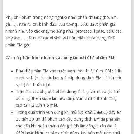
Phụ phế phẩm trong nông nghiệp như: phân chuồng (bò, lơn,
gà,…), rơm rạ, cá, bánh dầu, đậu tương,…đều được phân giải
nhanh nhờ vào các enzyme sống như: protease, lipase, cellulase,
amylase,… tiết ra từ các vi sinh vật hữu hiệu chứa trong Chế
phẩm EM gốc.
Cách ủ phân bón nhanh và đơn giản với Chế phẩm EM:
Pha chế phẩm EM vào nước sạch theo tỉ lệ 10 ml EM : 1 lít
nước sạch (hoặc ước lượng 1 nắp dung dịch EM : 1 lít nước
sạch) để chuẩn bị ủ.
Trộn đều các phụ phế phẩm dùng để ủ lại với nhau (có thể
bổ sung thêm supe lân nếu cần). Vun chất ủ thành đống
cao từ 1,2 đến 1,5 mét.
Trong quá trình vun đống khi mỗi lớp chất ủ đạt độ dày từ
20 đến 30 cm thì phun tưới đều dung dịch EM đã pha sẵn
cho đến khi hoàn thành đống ủ (độ ẩm đống ủ cần đạt là
45% hoặc kiểm tra bằng cách dùng tay bóp một nắm chất