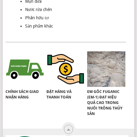
Mụn dừa
Nước rửa chén
Phân hữu cơ
Sản phẩm khác
CHÍNH SÁCH GIAO
ĐẶT HÀNG VÀ
EM GỐC FUGANIC
NHẬN HÀNG
THANH TOÁN
(EM-1) ĐẠT HIỆU
QUẢ CAO TRONG
NUÔI TRỒNG THỦY
SẢN