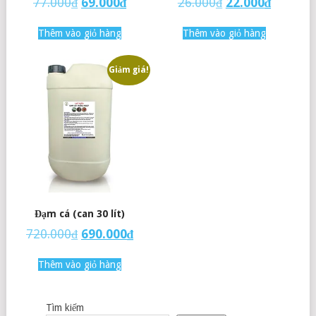
77.000
₫
69.000
₫
26.000
₫
22.000
₫
Thêm vào giỏ hàng
Thêm vào giỏ hàng
Giảm giá!
Đạm cá (can 30 lít)
720.000
₫
690.000
₫
Thêm vào giỏ hàng
Tìm kiếm