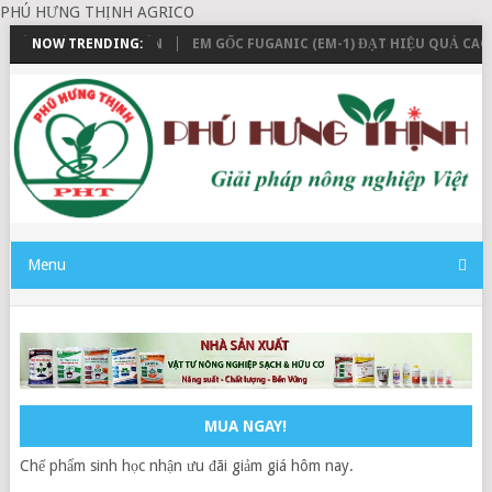
PHÚ HƯNG THỊNH AGRICO
HÀNG VÀ THANH TOÁN
NOW TRENDING:
EM GỐC FUGANIC (EM-1) ĐẠT HIỆU QUẢ CAO 
Menu
MUA NGAY!
Chế phẩm sinh học nhận ưu đãi giảm giá hôm nay.