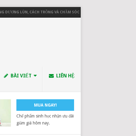
ƯƠNG LÙN, CÁCH TRỒNG VÀ CHĂM SÓC
CHÍNH SÁCH GIAO NHẬN HÀN
BÀI VIẾT
LIÊN HỆ
MUA NGAY!
Chế phẩm sinh học nhận ưu đãi
giảm giá hôm nay.