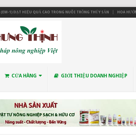
M-1) ĐẠT HIỆU QUẢ CAO TRONG NUÔI TRỒNG THỦY SẢN
HOA HƯỚNG D
CỬA HÀNG
GIỚI THIỆU DOANH NGHIỆP