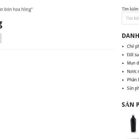
Tìm kiếm
ân bón hoa hồng”
g
DANH
Chế p
Đất sạ
Mụn 
Nước 
Phân 
Sản p
SẢN 