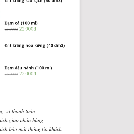
Đất trồng rau sạch (40 dm3)
Đạm cá (100 ml)
22.000
₫
26.000
₫
Đất trồng hoa kiểng (40 dm3)
Đạm đậu nành (100 ml)
22.000
₫
26.000
₫
g và thanh toán
sách giao nhận hàng
ách bảo mật thông tin khách