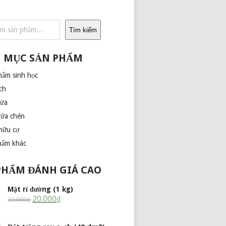
Tìm kiếm
 MỤC SẢN PHẨM
hẩm sinh học
ch
dừa
rửa chén
hữu cơ
hẩm khác
PHẨM ĐÁNH GIÁ CAO
Mật rỉ đường (1 kg)
20.000
₫
22.000
₫