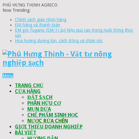
PHÚ HƯNG THỊNH AGRICO
Now Trending:
Chính sách giao nhận hàng
Đặt hàng và thanh toán
EM gốc Fuganic (EM-1) đạt hiệu quả cao trong nuôi trồng thủy
sản
Hoa hướng dương lùn, cách trồng và chăm sóc
Menu
TRANG CHỦ
CỬA HÀNG
ĐẤT SẠCH
PHÂN HỮU CƠ
MỤN DỪA
CHẾ PHẨM SINH HỌC
NƯỚC RỬA CHÉN
GIỚI THIỆU DOANH NGHIỆP
BÀI VIẾT
HƯỚNG DẪN