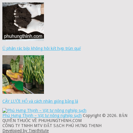
Ủ phân rác bếp không hôi kết hợp trùn quế
CÂY LƯỠI HỔ và cách nhân giống bằng lá
Phú Hưng Thịnh – Vật tư nông nghiệp sạch
Copyright © 2026.
BẢN
QUYỀN THUỘC VỀ PHUHUNGTHINH.COM
CÔNG TY TNHH MTV ĐẤT SẠCH PHÚ HƯNG THỊNH
Developed by
Tiepthitute