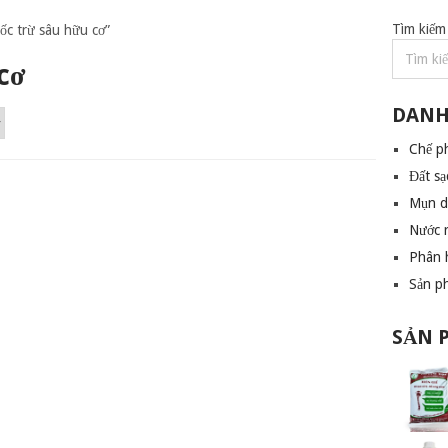
Tìm kiếm
ốc trừ sâu hữu cơ”
cơ
DANH
Chế p
Đất sạ
Mụn 
Nước 
Phân 
Sản p
SẢN 