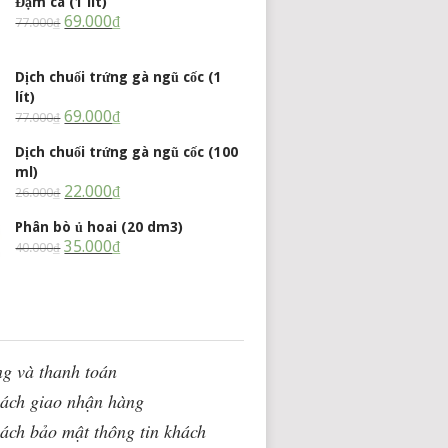
Đạm cá (1 lít)
69.000
₫
77.000
₫
Dịch chuối trứng gà ngũ cốc (1
lít)
69.000
₫
77.000
₫
Dịch chuối trứng gà ngũ cốc (100
ml)
22.000
₫
26.000
₫
Phân bò ủ hoai (20 dm3)
35.000
₫
40.000
₫
g và thanh toán
sách giao nhận hàng
ách bảo mật thông tin khách