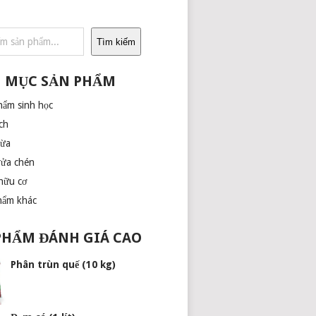
Tìm kiếm
 MỤC SẢN PHẨM
hẩm sinh học
ch
dừa
rửa chén
hữu cơ
hẩm khác
PHẨM ĐÁNH GIÁ CAO
Phân trùn quế (10 kg)