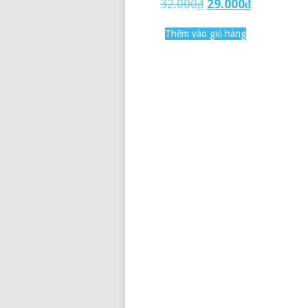
32.000
₫
29.000
₫
Thêm vào giỏ hàng