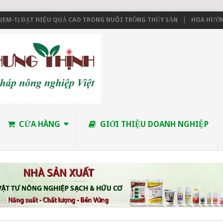
M-1) ĐẠT HIỆU QUẢ CAO TRONG NUÔI TRỒNG THỦY SẢN
HOA HƯỚNG D
CỬA HÀNG
GIỚI THIỆU DOANH NGHIỆP