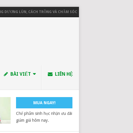
ƯƠNG LÙN, CÁCH TRỒNG VÀ CHĂM SÓC
CHÍNH SÁCH GIAO NHẬN HÀ
BÀI VIẾT
LIÊN HỆ
MUA NGAY!
Chế phẩm sinh học nhận ưu đãi
giảm giá hôm nay.