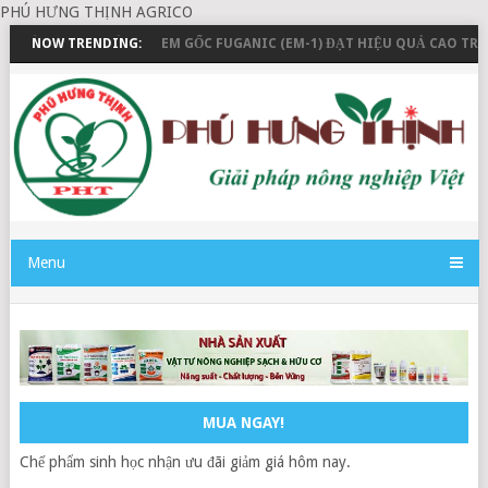
PHÚ HƯNG THỊNH AGRICO
G VÀ THANH TOÁN
NOW TRENDING:
EM GỐC FUGANIC (EM-1) ĐẠT HIỆU QUẢ CAO TRO
Menu
MUA NGAY!
Chế phẩm sinh học nhận ưu đãi giảm giá hôm nay.