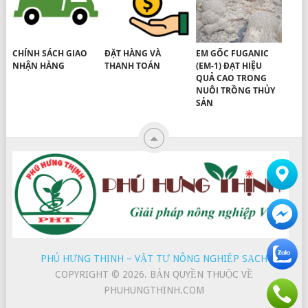
CHÍNH SÁCH GIAO
ĐẶT HÀNG VÀ
EM GỐC FUGANIC
NHẬN HÀNG
THANH TOÁN
(EM-1) ĐẠT HIỆU
QUẢ CAO TRONG
NUÔI TRỒNG THỦY
SẢN
PHÚ HƯNG THỊNH – VẬT TƯ NÔNG NGHIỆP SẠCH
COPYRIGHT © 2026.
BẢN QUYỀN THUỘC VỀ
PHUHUNGTHINH.COM