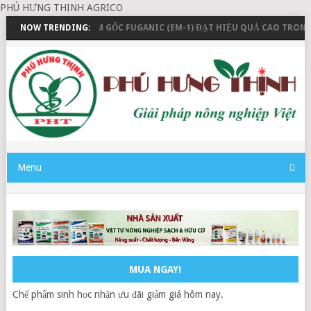
PHÚ HƯNG THỊNH AGRICO
 THANH TOÁN
NOW TRENDING:
EM GỐC FUGANIC (EM-1) ĐẠT HIỆU QUẢ CAO TRONG NU
Menu
MUA NGAY!
Chế phẩm sinh học nhận ưu đãi giảm giá hôm nay.