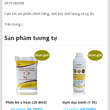
0919186998
Cam kết sản phẩm chính hãng, đảm bảo chất lượng và uy tín.
Trân trọng./.
Sản phẩm tương tự
Giảm giá!
Giảm giá!
Phân bò ủ hoai (20 dm3)
Đạm đậu nành (1 lít)
40.000
₫
35.000
₫
77.000
₫
69.000
₫