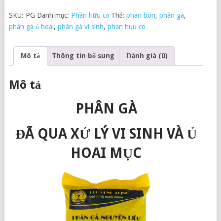
SKU:
PG
Danh mục:
Phân hữu cơ
Thẻ:
phan bon
,
phân gà
,
phân gà ủ hoai
,
phân gà vi sinh
,
phan huu co
Mô tả
Thông tin bổ sung
Đánh giá (0)
Mô tả
PHÂN GÀ
ĐÃ QUA XỬ LÝ VI SINH VÀ Ủ
HOAI MỤC