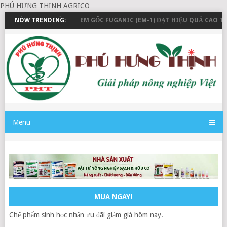
PHÚ HƯNG THỊNH AGRICO
NG VÀ THANH TOÁN
NOW TRENDING:
EM GỐC FUGANIC (EM-1) ĐẠT HIỆU QUẢ CAO TR
Menu
MUA NGAY!
Chế phẩm sinh học nhận ưu đãi giảm giá hôm nay.