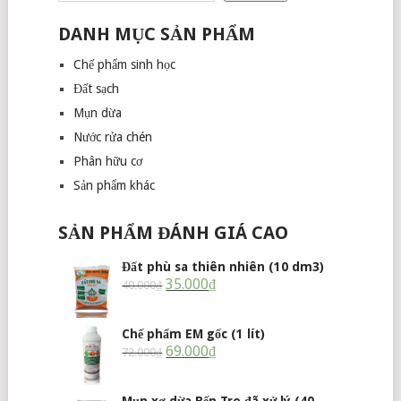
DANH MỤC SẢN PHẨM
Chế phẩm sinh học
Đất sạch
Mụn dừa
Nước rửa chén
Phân hữu cơ
Sản phẩm khác
SẢN PHẨM ĐÁNH GIÁ CAO
Đất phù sa thiên nhiên (10 dm3)
35.000
₫
40.000
₫
Chế phẩm EM gốc (1 lít)
69.000
₫
72.000
₫
Mụn xơ dừa Bến Tre đã xử lý (40